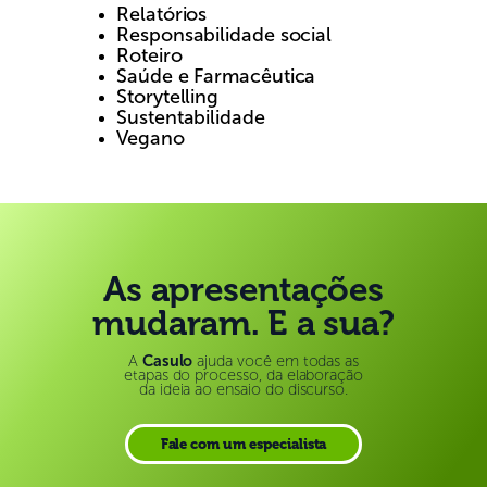
Relatórios
Responsabilidade social
Roteiro
Saúde e Farmacêutica
Storytelling
Sustentabilidade
Vegano
As apresentações
mudaram. E a sua?
A
Casulo
ajuda você em todas as
etapas do processo, da elaboração
da ideia ao ensaio do discurso.
Fale com um especialista