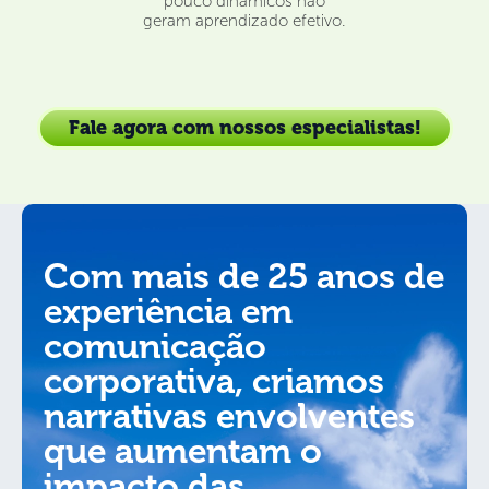
pouco dinâmicos não
geram aprendizado efetivo.
Fale agora com nossos especialistas!
Com mais de 25 anos de
experiência em
comunicação
corporativa, criamos
narrativas envolventes
que aumentam o
impacto das