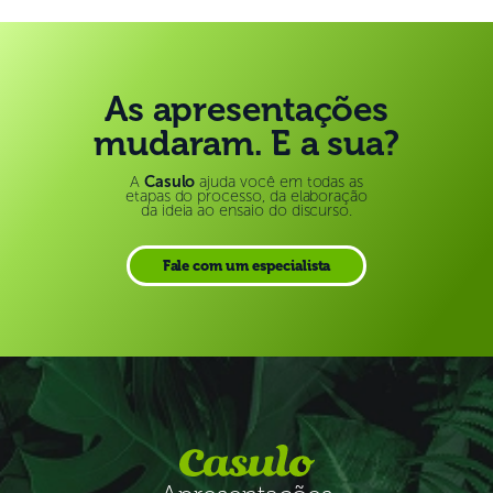
As apresentações
mudaram. E a sua?
A
Casulo
ajuda você em todas as
etapas do processo, da elaboração
da ideia ao ensaio do discurso.
Fale com um especialista