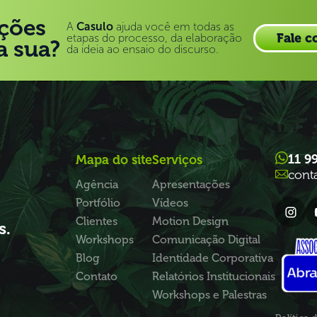
ções
A
Casulo
ajuda você em todas as
Fale c
etapas do processo, da elaboração
a sua?
da ideia ao ensaio do discurso.
11 9
Mapa do site
Serviços
cont
Agência
Apresentações
Portfólio
Vídeos
Clientes
Motion Design
s.
Workshops
Comunicação Digital
Blog
Identidade Corporativa
Contato
Relatórios Institucionais
Workshops e Palestras