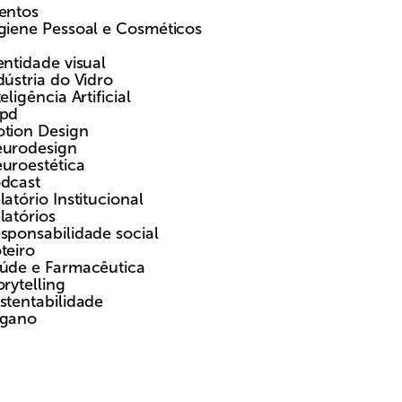
entos
giene Pessoal e Cosméticos
entidade visual
dústria do Vidro
teligência Artificial
pd
tion Design
urodesign
uroestética
dcast
latório Institucional
latórios
sponsabilidade social
teiro
úde e Farmacêutica
orytelling
stentabilidade
gano