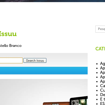
 Issuu
tello Branco
CAT
Ag
Ap
Ap
Ap
Ap
Ca
Cu
De
E 
E