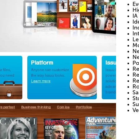
Ev
Hi
IA
Id
In
In
Le
Mo
Ne
Ne
Po
Re
Re
Re
Ro
Sa
St
Su
Ve