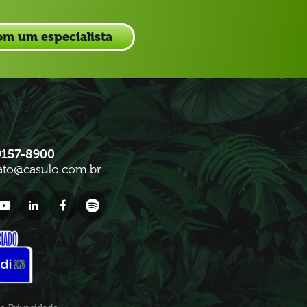
om um especialista
9157-8900
ato@casulo.com.br