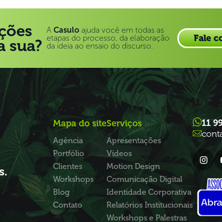
ções
A
Casulo
ajuda você em todas as
Fale c
etapas do processo, da elaboração
a sua?
da ideia ao ensaio do discurso.
11 9
Mapa do site
Serviços
cont
Agência
Apresentações
Portfólio
Vídeos
Clientes
Motion Design
s.
Workshops
Comunicação Digital
Blog
Identidade Corporativa
Contato
Relatórios Institucionais
Workshops e Palestras