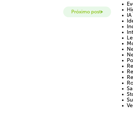
Ev
Hi
Próximo post
IA
Id
In
In
Le
Mo
Ne
Ne
Po
Re
Re
Re
Ro
Sa
St
Su
Ve