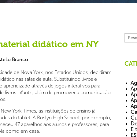
material didático em NY
tello Branco
CAT
cidade de Nova York, nos Estados Unidos, decidiram
idático nas salas de aula. Substituindo livros e
Ag
 o aprendizado através de jogos interativos para
Ap
de livros infantis, além de promover a comunicação
Ap
os.
Ap
Ap
ew York Times, as instituições de ensino já
Ca
Cu
es do tablet. A Roslyn High School, por exemplo,
De
rneceu 47 aparelhos aos alunos e professores, para
E 
cola como em casa.
E