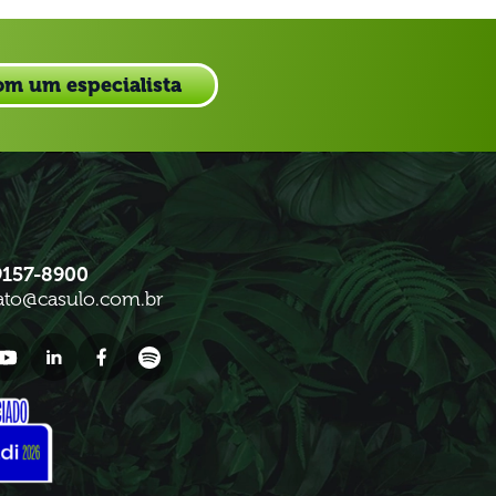
om um especialista
9157-8900
ato@casulo.com.br