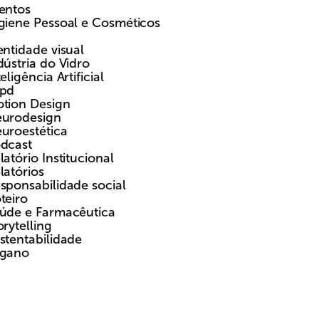
entos
giene Pessoal e Cosméticos
entidade visual
dústria do Vidro
teligência Artificial
pd
tion Design
urodesign
uroestética
dcast
latório Institucional
latórios
sponsabilidade social
teiro
úde e Farmacêutica
orytelling
stentabilidade
gano