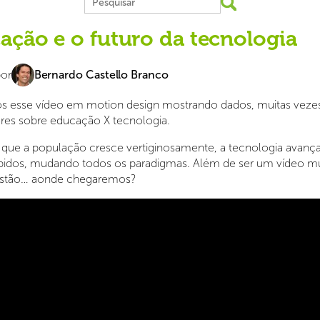
ação e o futuro da tecnologia
por
Bernardo Castello Branco
s esse vídeo em motion design mostrando dados, muitas veze
res sobre educação X tecnologia.
que a população cresce vertiginosamente, a tecnologia avanç
pidos, mudando todos os paradigmas. Além de ser um vídeo m
uestão… aonde chegaremos?