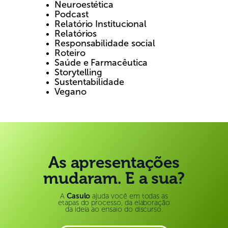
Neuroestética
Podcast
Relatório Institucional
Relatórios
Responsabilidade social
Roteiro
Saúde e Farmacêutica
Storytelling
Sustentabilidade
Vegano
As apresentações
mudaram. E a sua?
A
Casulo
ajuda você em todas as
etapas do processo, da elaboração
da ideia ao ensaio do discurso.