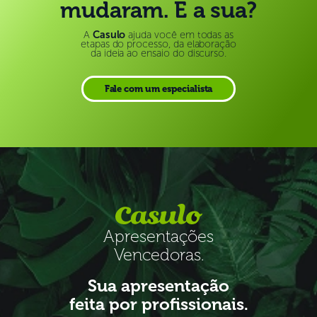
mudaram. E a sua?
A
Casulo
ajuda você em todas as
etapas do processo, da elaboração
da ideia ao ensaio do discurso.
Fale com um especialista
Apresentações
Vencedoras.
Sua apresentação
feita por profissionais.