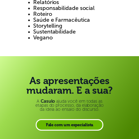
Relatórios
Responsabilidade social
Roteiro
Saúde e Farmacêutica
Storytelling
Sustentabilidade
Vegano
As apresentações
mudaram. E a sua?
A
Casulo
ajuda você em todas as
etapas do processo, da elaboração
da ideia ao ensaio do discurso.
Fale com um especialista