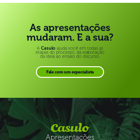
As apresentações
mudaram. E a sua?
A
Casulo
ajuda você em todas as
etapas do processo, da elaboração
da ideia ao ensaio do discurso.
Fale com um especialista
Apresentações